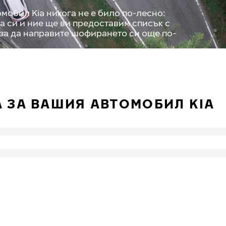
мобил Kia никога не е било по-лесно:
а си и ние ще ви предоставим списък с
 за да направите шофирането си още по-
 ЗА ВАШИЯ АВТОМОБИЛ KIA