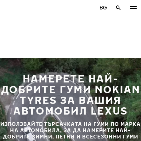
Премини към основното съдържание
BG
Начало
НАМЕРЕТЕ НАЙ-
ДОБРИТЕ ГУМИ NOKIAN
TYRES ЗА ВАШИЯ
АВТОМОБИЛ LEXUS
ИЗПОЛЗВАЙТЕ ТЪРСАЧКАТА НА ГУМИ ПО МАРКА
НА АВТОМОБИЛА, ЗА ДА НАМЕРИТЕ НАЙ-
ДОБРИТЕ ЗИМНИ, ЛЕТНИ И ВСЕСЕЗОННИ ГУМИ