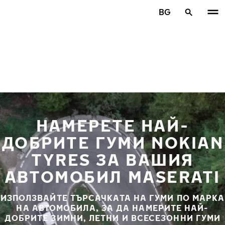
Премини към основното съдържание
BG
Начало
НАМЕРЕТЕ НАЙ-
ДОБРИТЕ ГУМИ NOKIAN
TYRES ЗА ВАШИЯ
АВТОМОБИЛ MASERATI
ИЗПОЛЗВАЙТЕ ТЪРСАЧКАТА НА ГУМИ ПО МАРКА
НА АВТОМОБИЛА, ЗА ДА НАМЕРИТЕ НАЙ-
ДОБРИТЕ ЗИМНИ, ЛЕТНИ И ВСЕСЕЗОННИ ГУМИ