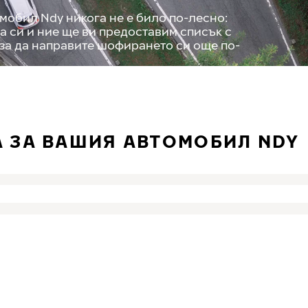
мобил Ndy никога не е било по-лесно:
а си и ние ще ви предоставим списък с
 за да направите шофирането си още по-
А ЗА ВАШИЯ АВТОМОБИЛ NDY