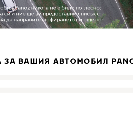
обил Panoz никога не е било по-лесно:
а си и ние ще ви предоставим списък с
 за да направите шофирането си още по-
А ЗА ВАШИЯ АВТОМОБИЛ PAN