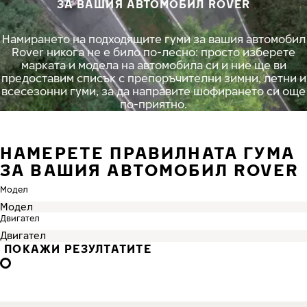
ЗА ВАШИЯ АВТОМОБИЛ ROVER
Намирането на подходящите гуми за вашия автомобил
Rover никога не е било по-лесно: просто изберете
марката и модела на автомобила си и ние ще ви
предоставим списък с препоръчителни зимни, летни и
всесезонни гуми, за да направите шофирането си още
по-приятно.
НАМЕРЕТЕ ПРАВИЛНАТА ГУМА
ЗА ВАШИЯ АВТОМОБИЛ ROVER
Модел
Двигател
ПОКАЖИ РЕЗУЛТАТИТЕ