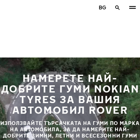
Премини към основното съдържание
BG
Начало
НАМЕРЕТЕ НАЙ-
ДОБРИТЕ ГУМИ NOKIAN
TYRES ЗА ВАШИЯ
АВТОМОБИЛ ROVER
ИЗПОЛЗВАЙТЕ ТЪРСАЧКАТА НА ГУМИ ПО МАРКА
НА АВТОМОБИЛА, ЗА ДА НАМЕРИТЕ НАЙ-
ДОБРИТЕ ЗИМНИ, ЛЕТНИ И ВСЕСЕЗОННИ ГУМИ