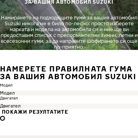
ЗА ВАШИЯ АВТОМОБИЛ SUZUKI
Намирането на подходящите гуми за вашия автомобил
Suzuki никога не е било по-лесно: просто изберете
марката и модела на автомобила си и ние ще ви
предоставим списък с препоръчителни зимни, летни и
всесезонни гуми, за да направите шофирането си още
по-приятно.
НАМЕРЕТЕ ПРАВИЛНАТА ГУМА
ЗА ВАШИЯ АВТОМОБИЛ SUZUKI
Модел
Двигател
ПОКАЖИ РЕЗУЛТАТИТЕ