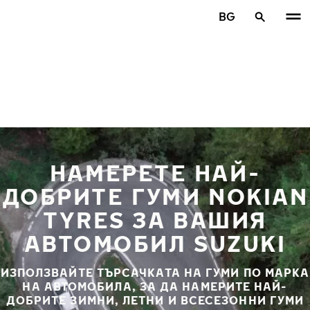
Премини към основното съдържание
BG
Начало
НАМЕРЕТЕ НАЙ-
ДОБРИТЕ ГУМИ NOKIAN
TYRES ЗА ВАШИЯ
АВТОМОБИЛ SUZUKI
ИЗПОЛЗВАЙТЕ ТЪРСАЧКАТА НА ГУМИ ПО МАРКА
НА АВТОМОБИЛА, ЗА ДА НАМЕРИТЕ НАЙ-
ДОБРИТЕ ЗИМНИ, ЛЕТНИ И ВСЕСЕЗОННИ ГУМИ