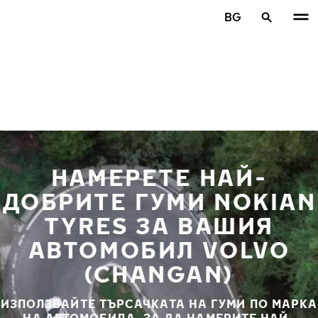
Премини към основното съдържание
BG
Начало
НАМЕРЕТЕ НАЙ-
ДОБРИТЕ ГУМИ NOKIAN
TYRES ЗА ВАШИЯ
АВТОМОБИЛ VOLVO
(CHANGAN)
ИЗПОЛЗВАЙТЕ ТЪРСАЧКАТА НА ГУМИ ПО МАРКА