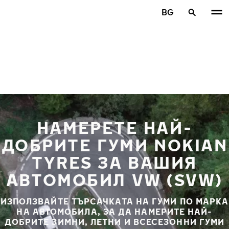
Премини към основното съдържание
BG
Начало
НАМЕРЕТЕ НАЙ-
ДОБРИТЕ ГУМИ NOKIAN
TYRES ЗА ВАШИЯ
АВТОМОБИЛ VW (SVW)
ИЗПОЛЗВАЙТЕ ТЪРСАЧКАТА НА ГУМИ ПО МАРКА
НА АВТОМОБИЛА, ЗА ДА НАМЕРИТЕ НАЙ-
ДОБРИТЕ ЗИМНИ, ЛЕТНИ И ВСЕСЕЗОННИ ГУМИ