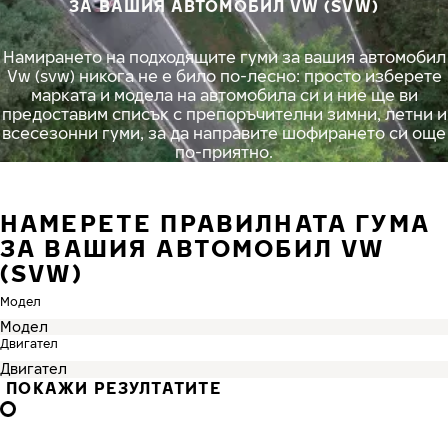
ЗА ВАШИЯ АВТОМОБИЛ VW (SVW)
Намирането на подходящите гуми за вашия автомобил
Vw (svw) никога не е било по-лесно: просто изберете
марката и модела на автомобила си и ние ще ви
предоставим списък с препоръчителни зимни, летни и
всесезонни гуми, за да направите шофирането си още
по-приятно.
НАМЕРЕТЕ ПРАВИЛНАТА ГУМА
ЗА ВАШИЯ АВТОМОБИЛ VW
(SVW)
Модел
Двигател
ПОКАЖИ РЕЗУЛТАТИТЕ