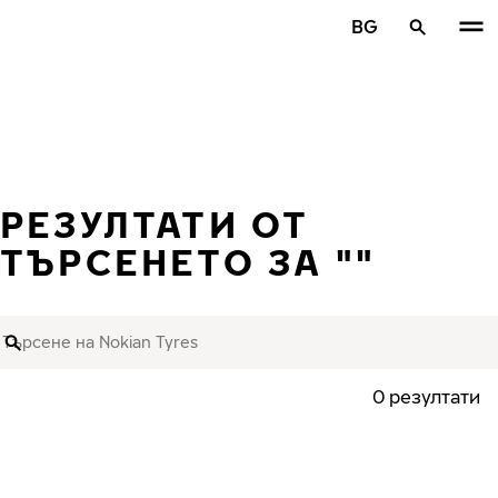
Премини към основното съдържание
BG
Начало
РЕЗУЛТАТИ ОТ
ТЪРСЕНЕТО ЗА ""
Търсене на Nokian Tyres
Търсене
0 резултати