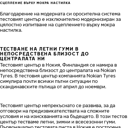
СЦЕПЛЕНИЕ ВЪРХУ МОКРА НАСТИЛКА
Благодарение на модерната си оросителна система
тестовият център е изключително модернизиран за
цялостно изпитване на сцеплението върху мокра
настилка.
ТЕСТВАНЕ НА ЛЕТНИ ГУМИ В
НЕПОСРЕДСТВЕНА БЛИЗОСТ ДО
ЦЕНТРАЛАТА НИ
Тестовият център в Нокия, Финландия се намира в
непосредствена близост до централата на Nokian
Tyres. В тестовия център компанията Nokian Tyres
симулира почти всички пътни ситуации по
скандинавските пътища от април до ноември.
Тестовият център непрекъснато се развива, за да
отговори на предизвикателствата на сложните
условия и на изискванията на бъдещето. В този тестов
център тестваме летни, зимни и всесезонни гуми.
Първоначално тестовата писта в Нокия е построена