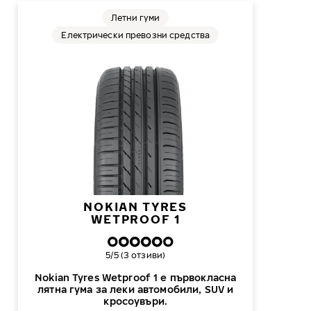
Летни гуми
Електрически превозни средства
NOKIAN TYRES
WETPROOF 1
Обща оценка
5/5 (3 отзиви)
Nokian Tyres Wetproof 1 е първокласна
лятна гума за леки автомобили, SUV и
кросоувъри.