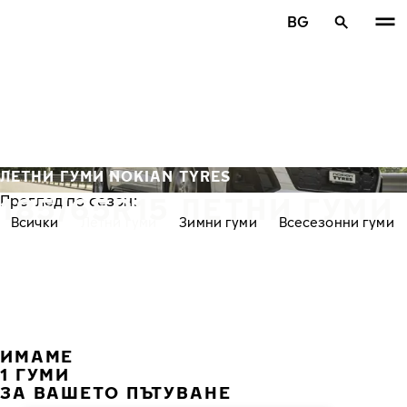
Премини към основното съдържание
BG
Начало
ЛЕТНИ ГУМИ NOKIAN TYRES
185/65R15 ЛЕТНИ ГУМИ
Преглед по сезон:
Всички
Летни гуми
Зимни гуми
Всесезонни гуми
ИМАМЕ
ПРЕ
С
1 ГУМИ
ЗА ВАШЕТО ПЪТУВАНЕ