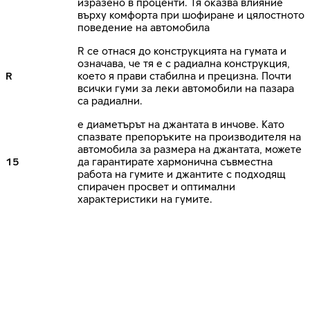
изразено в проценти. Тя оказва влияние
върху комфорта при шофиране и цялостното
поведение на автомобила
R се отнася до конструкцията на гумата и
означава, че тя е с радиална конструкция,
R
което я прави стабилна и прецизна. Почти
всички гуми за леки автомобили на пазара
са радиални.
е диаметърът на джантата в инчове. Като
спазвате препоръките на производителя на
автомобила за размера на джантата, можете
15
да гарантирате хармонична съвместна
работа на гумите и джантите с подходящ
спирачен просвет и оптимални
характеристики на гумите.