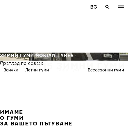
Премини към основното съдържание
BG
Начало
ЗИМНИ ГУМИ NOKIAN TYRES
185/65R15 ЗИМНИ ГУМИ
Преглед по сезон:
Всички
Летни гуми
Зимни гуми
Всесезонни гуми
ИМАМЕ
ПРЕ
С
0 ГУМИ
ЗА ВАШЕТО ПЪТУВАНЕ