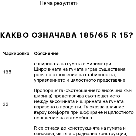
Няма резултати
КАКВО ОЗНАЧАВА 185/65 R 15?
Маркировка
Обяснение
е ширината на гумата в милиметри.
Широчината на гумата играе съществена
185
роля по отношение на стабилността,
управлението и цялостното представяне.
Пропорцията (съотношението височина към
ширина) представлява съотношението
между височината и ширината на гумата,
65
изразено в проценти. Тя оказва влияние
върху комфорта при шофиране и цялостното
поведение на автомобила
R се отнася до конструкцията на гумата и
означава, че тя е с радиална конструкция,