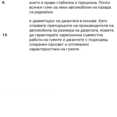
R
което я прави стабилна и прецизна. Почти
всички гуми за леки автомобили на пазара
са радиални.
е диаметърът на джантата в инчове. Като
спазвате препоръките на производителя на
автомобила за размера на джантата, можете
15
да гарантирате хармонична съвместна
работа на гумите и джантите с подходящ
спирачен просвет и оптимални
характеристики на гумите.
IT'S A SAFE JOURNEY