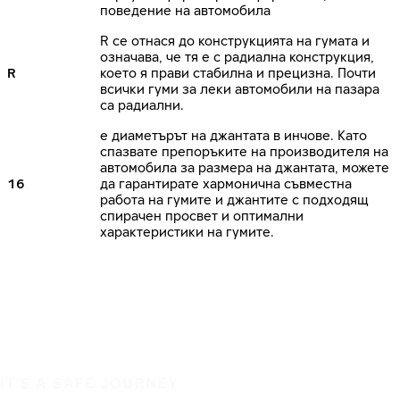
поведение на автомобила
R се отнася до конструкцията на гумата и
означава, че тя е с радиална конструкция,
R
което я прави стабилна и прецизна. Почти
всички гуми за леки автомобили на пазара
са радиални.
е диаметърът на джантата в инчове. Като
спазвате препоръките на производителя на
автомобила за размера на джантата, можете
16
да гарантирате хармонична съвместна
работа на гумите и джантите с подходящ
спирачен просвет и оптимални
характеристики на гумите.
IT'S A SAFE JOURNEY