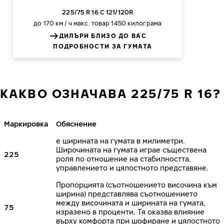
225/75 R 16 C 121/120R
до 170 км / ч
макс. товар 1450 килограма
ДИЛЪРИ БЛИЗО ДО ВАС
ПОДРОБНОСТИ ЗА ГУМАТА
КАКВО ОЗНАЧАВА 225/75 R 16?
Маркировка
Обяснение
е ширината на гумата в милиметри.
Широчината на гумата играе съществена
225
роля по отношение на стабилността,
управлението и цялостното представяне.
Пропорцията (съотношението височина към
ширина) представлява съотношението
между височината и ширината на гумата,
75
изразено в проценти. Тя оказва влияние
върху комфорта при шофиране и цялостното