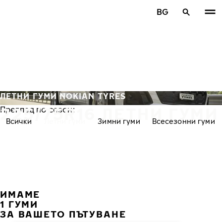
Премини към основното съдържание
BG
Начало
ЛЕТНИ ГУМИ NOKIAN TYRES
225/75R16 ЛЕТНИ ГУМИ
Преглед по сезон:
Всички
Летни гуми
Зимни гуми
Всесезонни гуми
ИМАМЕ
ПРЕ
С
1 ГУМИ
ЗА ВАШЕТО ПЪТУВАНЕ