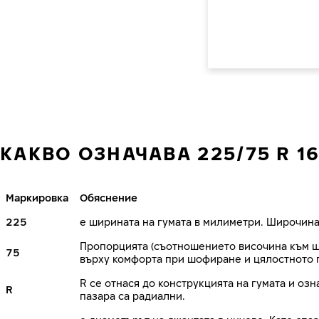
КАКВО ОЗНАЧАВА 225/75 R 1
Маркировка
Обяснение
225
е ширината на гумата в милиметри. Широчина
Пропорцията (съотношението височина към ши
75
върху комфорта при шофиране и цялостното 
R се отнася до конструкцията на гумата и озн
R
пазара са радиални.