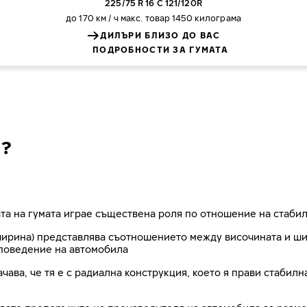
225/75 R 16 C 121/120R
до 170 км / ч
макс. товар 1450 килограма
ДИЛЪРИ БЛИЗО ДО ВАС
ПОДРОБНОСТИ ЗА ГУМАТА
6?
та на гумата играе съществена роля по отношение на стабил
рина) представлява съотношението между височината и шири
поведение на автомобила
ачава, че тя е с радиална конструкция, което я прави стабил