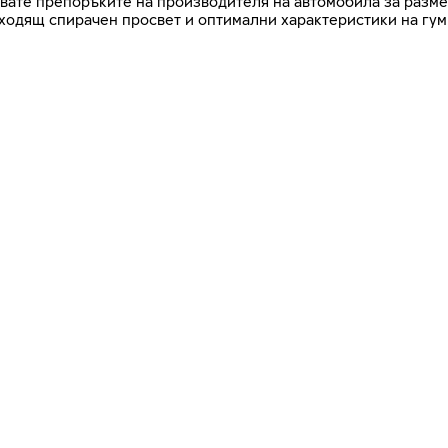
азвате препоръките на производителя на автомобила за разме
дходящ спирачен просвет и оптимални характеристики на гум