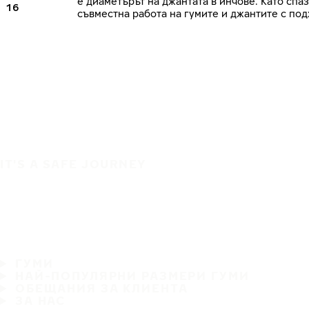
е диаметърът на джантата в инчове. Като сп
16
съвместна работа на гумите и джантите с по
IT'S A SAFE JOURNEY
ГУМИ
НАЙ-ПОПУЛЯРНИ РАЗМЕРИ ГУМИ
ОБЕЩАНИЯ ЗА КЛИЕНТА
ЗА НАС