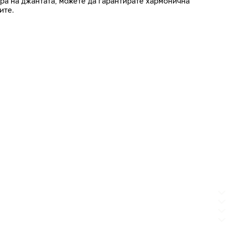
ра на джантата, можете да гарантирате хармонична
ите.