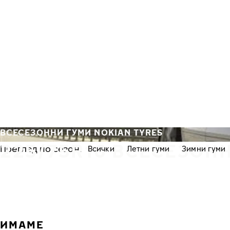
Премини към основното съдържание
Начало
ВСЕСЕЗОННИ ГУМИ NOKIAN TYRES
225/75R16 ВСЕСЕЗОН
Преглед по сезон:
Всички
Летни гуми
Зимни гуми
ИМАМЕ