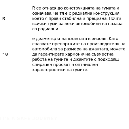
R се отнася до конструкцията на гумата и
означава, че тя е с радиална конструкция,
R
което я прави стабилна и прецизна. Почти
всички гуми за леки автомобили на пазара
са радиални.
е диаметърът на джантата в инчове. Като
спазвате препоръките на производителя на
автомобила за размера на джантата, можете
18
да гарантирате хармонична съвместна
работа на гумите и джантите с подходящ
спирачен просвет и оптимални
характеристики на гумите.
IT'S A SAFE JOURNEY