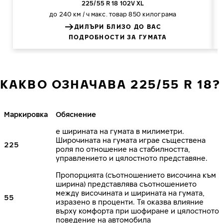
225/55 R 18 102V XL
до 240 км / ч
макс. товар 850 килограма
ДИЛЪРИ БЛИЗО ДО ВАС
ПОДРОБНОСТИ ЗА ГУМАТА
КАКВО ОЗНАЧАВА 225/55 R 18?
Маркировка
Обяснение
е ширината на гумата в милиметри.
Широчината на гумата играе съществена
225
роля по отношение на стабилността,
управлението и цялостното представяне.
Пропорцията (съотношението височина към
ширина) представлява съотношението
между височината и ширината на гумата,
55
изразено в проценти. Тя оказва влияние
върху комфорта при шофиране и цялостното
поведение на автомобила