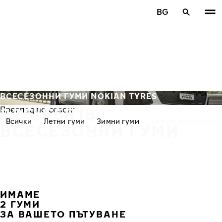
Премини към основното съдържание
BG
Начало
ВСЕСЕЗОННИ ГУМИ NOKIAN TYRES
225/55R18
Преглед по сезон:
Всички
Летни гуми
Зимни гуми
Всесезонни гуми
ВСЕСЕЗОННИ ГУМИ
ИМАМЕ
ПРЕ
С
2 ГУМИ
ЗА ВАШЕТО ПЪТУВАНЕ