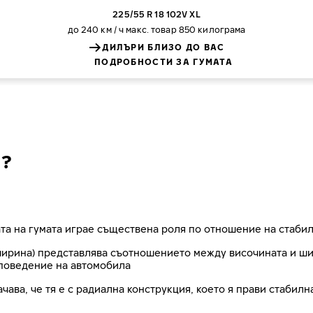
225/55 R 18 102V XL
до 240 км / ч
макс. товар 850 килограма
ДИЛЪРИ БЛИЗО ДО ВАС
ПОДРОБНОСТИ ЗА ГУМАТА
8?
та на гумата играе съществена роля по отношение на стабил
рина) представлява съотношението между височината и шири
поведение на автомобила
ачава, че тя е с радиална конструкция, което я прави стабил