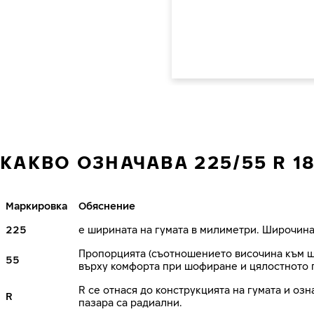
КАКВО ОЗНАЧАВА 225/55 R 1
Маркировка
Обяснение
225
е ширината на гумата в милиметри. Широчина
Пропорцията (съотношението височина към ши
55
върху комфорта при шофиране и цялостното 
R се отнася до конструкцията на гумата и озн
R
пазара са радиални.