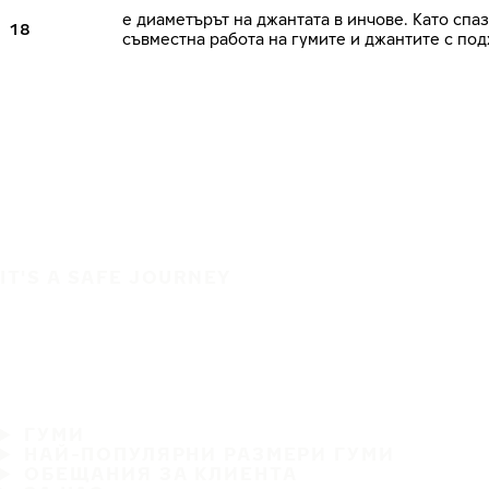
е диаметърът на джантата в инчове. Като сп
18
съвместна работа на гумите и джантите с по
IT'S A SAFE JOURNEY
ГУМИ
НАЙ-ПОПУЛЯРНИ РАЗМЕРИ ГУМИ
ОБЕЩАНИЯ ЗА КЛИЕНТА