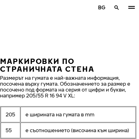
Премини към основното съдържание
BG
Начало
МАРКИРОВКИ ПО
СТРАНИЧНАТА СТЕНА
Размерът на гумата е най-важната информация,
посочена върху гумата. Обозначението за размер е
посочено под формата на серия от цифри и букви,
например 205/55 R 16 94 V XL:
205
е ширината на гумата в mm
55
е съотношението (височина към ширина)