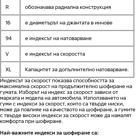
R
обозначава радиална конструкция
16
е диаметърът на джантата в инчове
94
е индексът на натоварване
V
е индексът на скоростта
XL
Капацитет за допълнително натоварване.
Индексът за скорост показва способността за
максимална скорост на продължително шофиране на
гумата. Изборът на индекс за скорост зависи от
марката и модела на автомобила. Използването на
гуми с индекси за скорост, които са твърде ниски,
може да повлияе на качеството на шофиране, а гумите
с твърде високи индекси за скорост може да намалят
комфорта при шофиране.
Най-важните индекси за шофиране са: