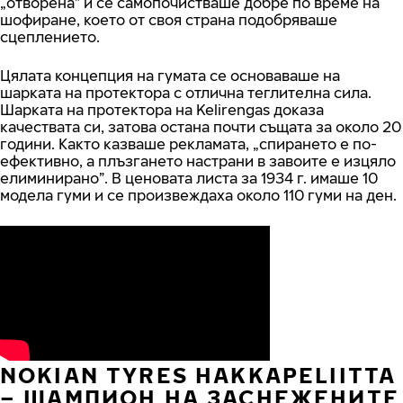
„отворена” и се самопочистваше добре по време на
шофиране, което от своя страна подобряваше
сцеплението.
Цялата концепция на гумата се основаваше на
шарката на протектора с отлична теглителна сила.
Шарката на протектора на Kelirengas доказа
качествата си, затова остана почти същата за около 20
години. Както казваше рекламата, „спирането е по-
ефективно, а плъзгането настрани в завоите е изцяло
елиминирано”. В ценовата листа за 1934 г. имаше 10
модела гуми и се произвеждаха около 110 гуми на ден.
NOKIAN TYRES HAKKAPELIITTA
– ШАМПИОН НА ЗАСНЕЖЕНИТЕ