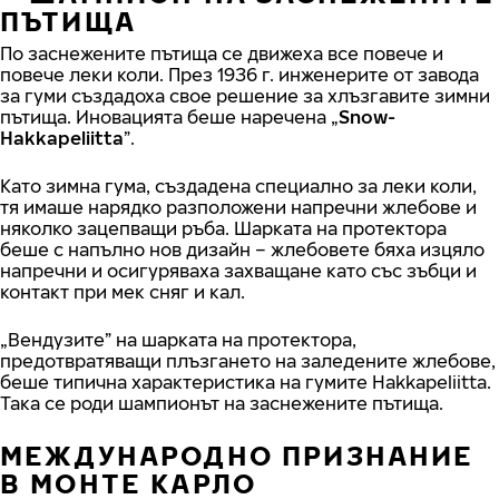
ПЪТИЩА
По заснежените пътища се движеха все повече и
повече леки коли. През 1936 г. инженерите от завода
за гуми създадоха свое решение за хлъзгавите зимни
пътища. Иновацията беше наречена „
Snow-
Hakkapeliitta
”.
Като зимна гума, създадена специално за леки коли,
тя имаше нарядко разположени напречни жлебове и
няколко зацепващи ръба. Шарката на протектора
беше с напълно нов дизайн – жлебовете бяха изцяло
напречни и осигуряваха захващане като със зъбци и
контакт при мек сняг и кал.
„Вендузите” на шарката на протектора,
предотвратяващи плъзгането на заледените жлебове,
беше типична характеристика на гумите Hakkapeliitta.
Така се роди шампионът на заснежените пътища.
МЕЖДУНАРОДНО ПРИЗНАНИЕ
В МОНТЕ КАРЛО