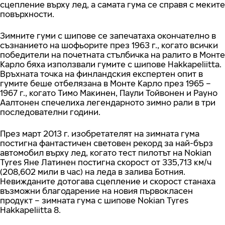
сцепление върху лед, а самата гума се справя с меките
повърхности.
Зимните гуми с шипове се запечатаха окончателно в
съзнанието на шофьорите през 1963 г., когато всички
победители на почетната стълбичка на ралито в Монте
Карло бяха използвали гумите с шипове Hakkapeliitta.
Връхната точка на финландския експертен опит в
гумите беше отбелязана в Монте Карло през 1965 –
1967 г., когато Тимо Макинен, Паули Тойвонен и Рауно
Аалтонен спечелиха легендарното зимно рали в три
последователни години.
През март 2013 г. изобретателят на зимната гума
постигна фантастичен световен рекорд за най-бърз
автомобил върху лед, когато тест пилотът на Nokian
Tyres Яне Латинен постигна скорост от 335,713 км/ч
(208,602 мили в час) на леда в залива Ботния.
Невижданите дотогава сцепление и скорост станаха
възможни благодарение на новия първокласен
продукт – зимната гума с шипове Nokian Tyres
Hakkapeliitta 8.