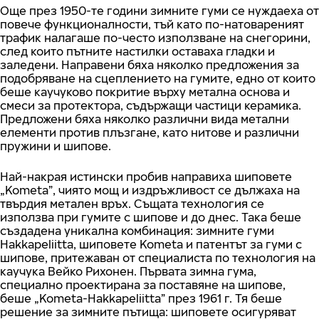
Още през 1950-те години зимните гуми се нуждаеха от
повече функционалности, тъй като по-натовареният
трафик налагаше по-често използване на снегорини,
след които пътните настилки оставаха гладки и
заледени. Направени бяха няколко предложения за
подобряване на сцеплението на гумите, едно от които
беше каучуково покритие върху метална основа и
смеси за протектора, съдържащи частици керамика.
Предложени бяха няколко различни вида метални
елементи против плъзгане, като нитове и различни
пружини и шипове.
Най-накрая истински пробив направиха шиповете
„Kometa”, чиято мощ и издръжливост се дължаха на
твърдия метален връх. Същата технология се
използва при гумите с шипове и до днес. Така беше
създадена уникална комбинация: зимните гуми
Hakkapeliitta, шиповете Kometa и патентът за гуми с
шипове, притежаван от специалиста по технология на
каучука Вейко Рихонен. Първата зимна гума,
специално проектирана за поставяне на шипове,
беше „Kometa-Hakkapeliitta” през 1961 г. Тя беше
решение за зимните пътища: шиповете осигуряват