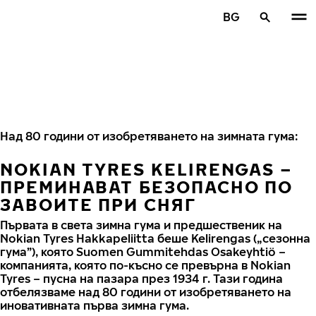
Премини към основното съдържание
BG
Начало
Над 80 години от изобретяването на зимната гума:
NOKIAN TYRES KELIRENGAS –
ПРЕМИНАВАТ БЕЗОПАСНО ПО
ЗАВОИТЕ ПРИ СНЯГ
Първата в света зимна гума и предшественик на
Nokian Tyres Hakkapeliitta беше Kelirengas („сезонна
гума”), която Suomen Gummitehdas Osakeyhtiö –
компанията, която по-късно се превърна в Nokian
Tyres – пусна на пазара през 1934 г. Тази година
отбелязваме над 80 години от изобретяването на
иновативната първа зимна гума.