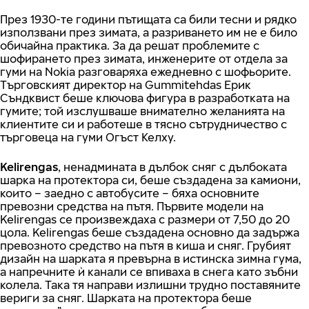
През 1930-те години пътищата са били тесни и рядко
използвани през зимата, а разриването им не е било
обичайна практика. За да решат проблемите с
шофирането през зимата, инженерите от отдела за
гуми на Nokia разговаряха ежедневно с шофьорите.
Търговският директор на Gummitehdas Ерик
Съндквист беше ключова фигура в разработката на
гумите; той изслушваше внимателно желанията на
клиентите си и работеше в тясно сътрудничество с
търговеца на гуми Огъст Келху.
Kelirengas
, ненадмината в дълбок сняг с дълбоката
шарка на протектора си, беше създадена за камиони,
които – заедно с автобусите – бяха основните
превозни средства на пътя. Първите модели на
Kelirengas се произвеждаха с размери от 7,50 до 20
цола. Kelirengas беше създадена основно да задържа
превозното средство на пътя в киша и сняг. Грубият
дизайн на шарката я превърна в истинска зимна гума,
а напречните ѝ канали се впиваха в снега като зъбни
колела. Така тя направи излишни трудно поставяните
вериги за сняг. Шарката на протектора беше